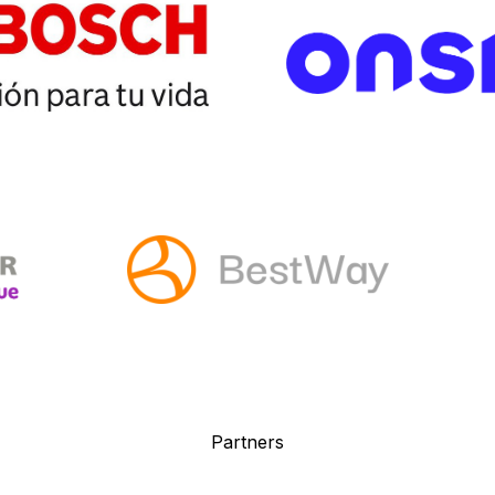
P
artners