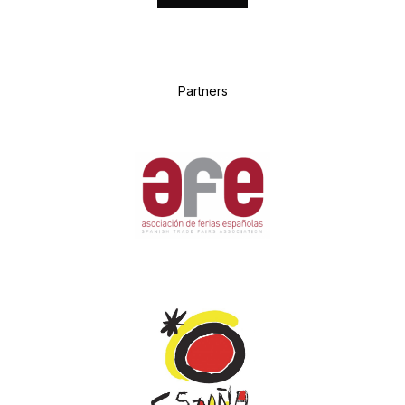
P
artners