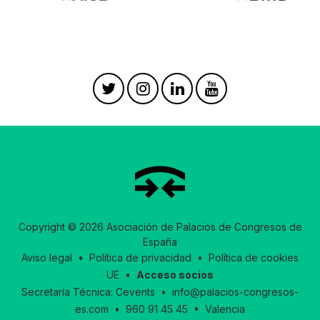
Copyright © 2026 Asociación de Palacios de Congresos de
España
Aviso legal
•
Política de privacidad
•
Política de cookies
UE
•
Acceso socios
Secretaría Técnica:
Cevents
•
info@palacios-congresos-
es.com
•
960 91 45 45
• Valencia