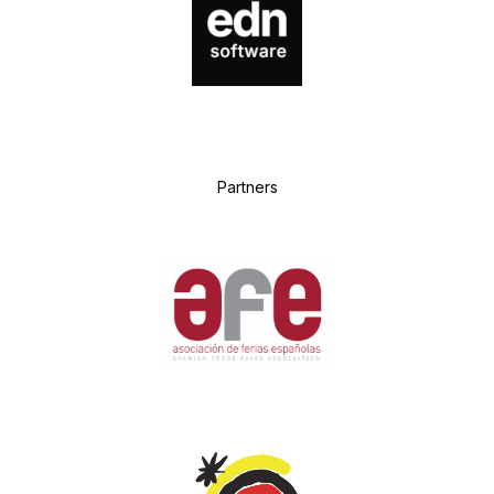
P
artners