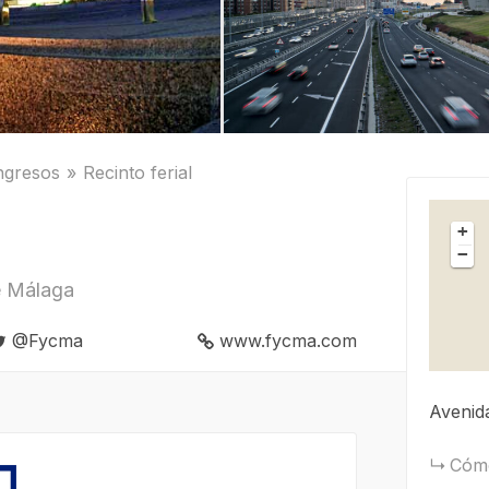
ngresos
Recinto ferial
+
−
e Málaga
@Fycma
www.fycma.com
Avenid
Cómo