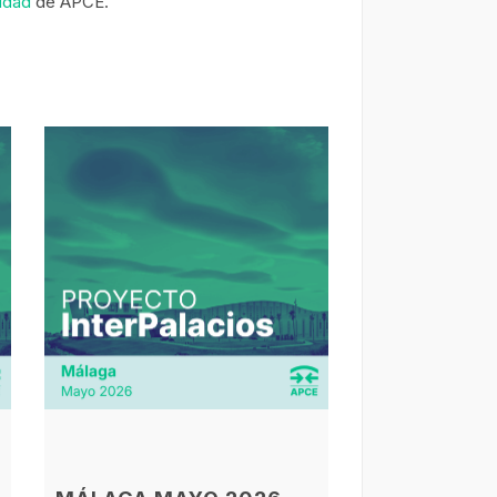
cidad
de APCE.