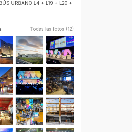
ÚS URBANO L4 + L19 + L20 +
a
Todas las fotos (12)