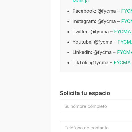
Málaga
Facebook: @fycma –
FYC
Instagram: @fycma –
FYC
Twitter: @fycma –
FYCMA
Youtube: @fycma –
FYCM
Linkedin: @fycma –
FYCM
TikTok: @fycma –
FYCMA
Solicita tu espacio