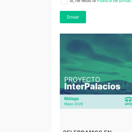
Sí, he leído la
Política de priva