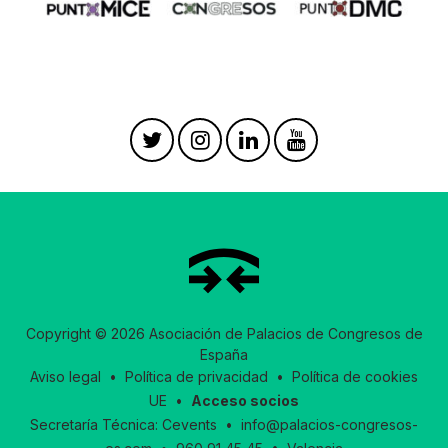
Copyright © 2026 Asociación de Palacios de Congresos de
España
Aviso legal
•
Política de privacidad
•
Política de cookies
UE
•
Acceso socios
Secretaría Técnica:
Cevents
•
info@palacios-congresos-