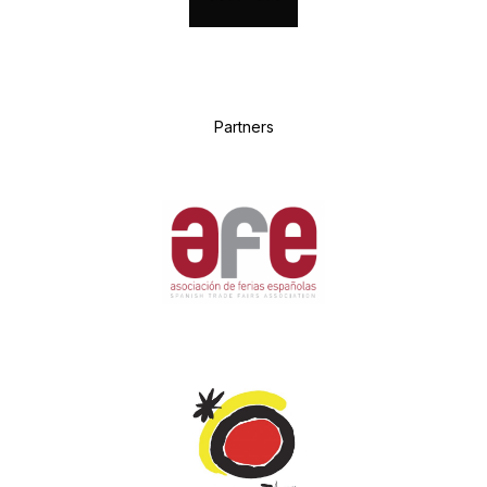
P
artners