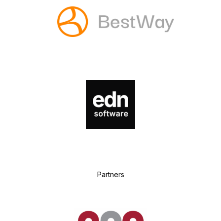
P
artners