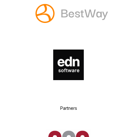
P
artners