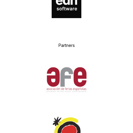
P
artners