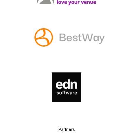
P
artners