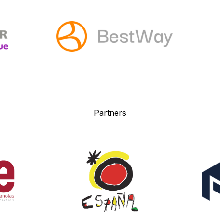
P
artners