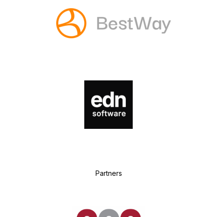
P
artners