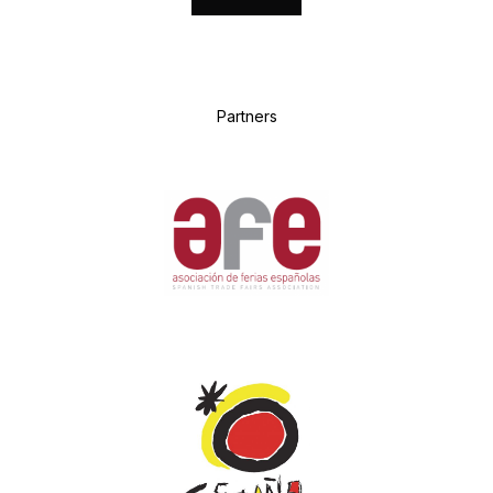
P
artners