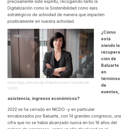
precisamente este espíritu, recogiendo tanto la
Digitalización como la Sostenibilidad como ejes
estratégicos de actividad de manera que impacten
positivamente en nuestra actividad.
¿Cómo
está
siendo la
recupera
ción de
Baluarte
en
términos
Paula Noya, directora de Infraestructuras Culturales de
de
NICDO
eventos,
asistencia, ingresos económicos?
2022 se ha cerrado en NICDO -y en particular
encabezados por Baluarte, con 14 grandes congresos, una
cifra que no se había alcanzado nunca en los 19 años del