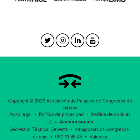
Copyright © 2026 Asociación de Palacios de Congresos de
España
Aviso legal
•
Política de privacidad
•
Política de cookies
UE
•
Acceso socios
Secretaría Técnica:
Cevents
•
info@palacios-congresos-
es.com
•
960 91 45 45
• Valencia