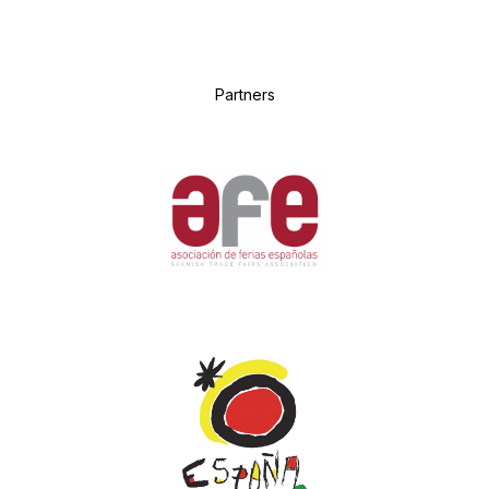
P
artners