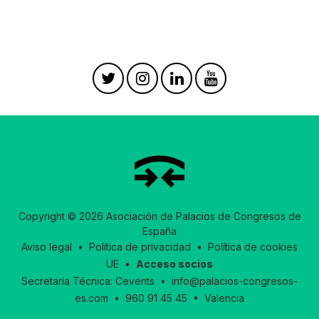
Copyright © 2026 Asociación de Palacios de Congresos de
España
Aviso legal
•
Política de privacidad
•
Política de cookies
UE
•
Acceso socios
Secretaría Técnica:
Cevents
•
info@palacios-congresos-
es.com
•
960 91 45 45
• Valencia