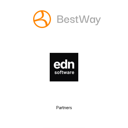
P
artners