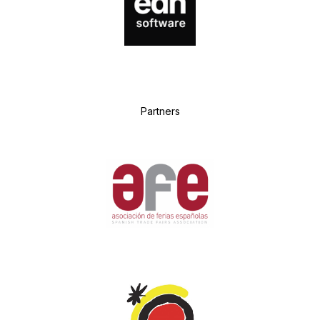
P
artners