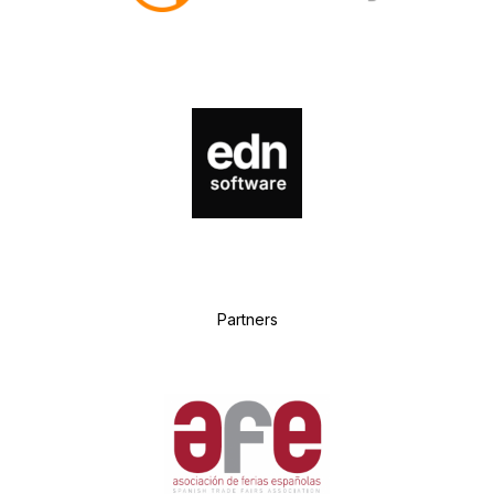
P
artners