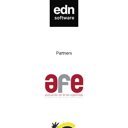
P
artners