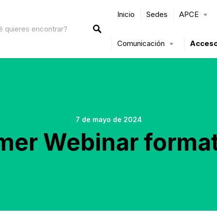
Inicio
Sedes
APCE
Comunicación
Acceso
7 de mayo de 2024
mer Webinar forma