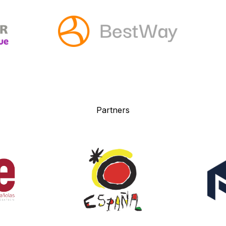
P
artners