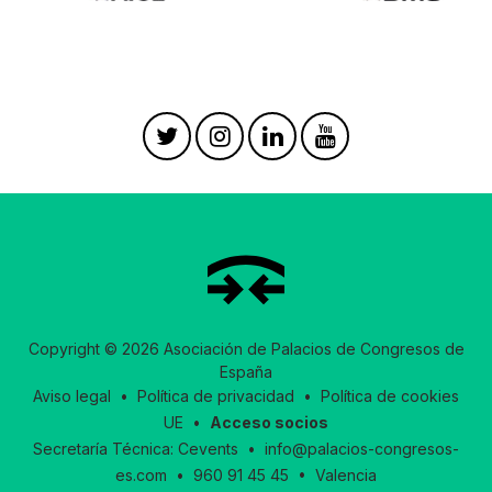
Copyright © 2026 Asociación de Palacios de Congresos de
España
Aviso legal
•
Política de privacidad
•
Política de cookies
UE
•
Acceso socios
Secretaría Técnica:
Cevents
•
info@palacios-congresos-
es.com
•
960 91 45 45
• Valencia