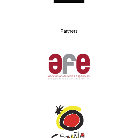
P
artners