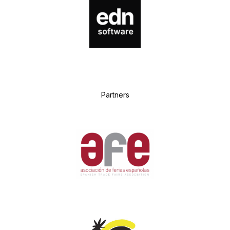
P
artners